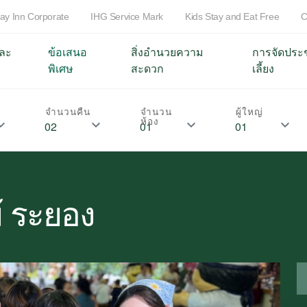
day Inn Corporate
IHG Service Mark
Kids Stay and Eat Free
C
ละ
ข้อเสนอ
สิ่งอำนวยความ
การจัดประ
พิเศษ
สะดวก
เลี้ยง
จำนวนคืน
จำนวน
ผู้ใหญ่
ห้อง
ม้ ระยอง