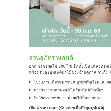
สวนสุภัทราแลนด์
อาณาจักรผลไม้ 800 ไร่! อีกทั้งเป็นแหล่งท่อง
พร้อมตะลุยบุฟเฟ่ต์ผลไม้ประจำฤดูกาล กันถึง 4
โปรแกรมเที่ยวชมสวน & บุฟเฟ่ต์ทุเรียนและผล
นั่งรถรางชมสวนผลไม้ พร้อมไกด์นำเที่ยว
รับ Welcome drink: น้ำผลไม้ปั่นจากสวน
เปิด 4 รอบ เวลา (นับเวลาเมื่อถึงจุดบุฟเฟ่ต์)